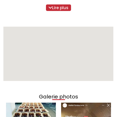
d’exclusion et lutter contre le gaspillage alimentaire.
MATER propose une cuisine contemporaine de haut vol
Lire plus
pour tous, y compris ceux qui n’en ont pas les moyens :
une «expérience sociale et culinaire» à la fois, choisit un
approvisionnement local et de saison en adhérence à
une logique zéro déchet.
1. MATER FONDAZIONE
La Fondation Mater est une organisation d’utilité
publique qui a l’ambition d’assumer une fonction
communautaire concrète et immédiate visant à
accroître l’inclusion sociale dans la ville et le canton.
Gastronomie :
l’art de cuisiner compris comme
l’ensemble des règles et coutumes relatives à la
préparation des aliments.
Intersectionnalisme :
la volonté de poursuivre des
Galerie photos
objectifs visant à l’abolition des positions
désavantageuses et de la discrimination sociale dans
des catégories telles que la profession, la classe et le
sexe.