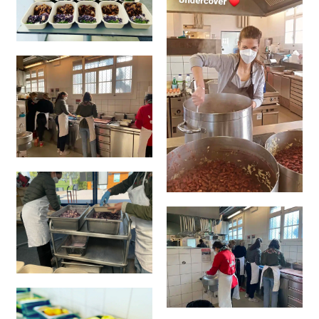
Mutualisme :
théorie économique prônant une société
socialiste, basée sur le libre marché et les usufruitiers
par la mise en œuvre pratique de la coopération, de la
libre association et du profit social.
2. ACTIVITE D’URGENCE
Le terme « commisary kitchen » comprend toutes les
activités d’urgences de préparation et de distribution
de repas gratuits en lien avec la pandémie.
Grâce à plus de 20 chefs professionnels et 15 cuisiniers
tous contraints au chômage technique (pendant cette
période de fermeture), Mater Fondazione a été
opérationnels sur trois périodes distinctes depuis le
milieu 2020.
Chaque chef avait carte blanche pour le menu. Le but
était de maintenir le prix de la barquette à CHF 3.50 en
moyenne. En collaboration avec des diététiciens, les
chefs confectionnaient des barquettes qui