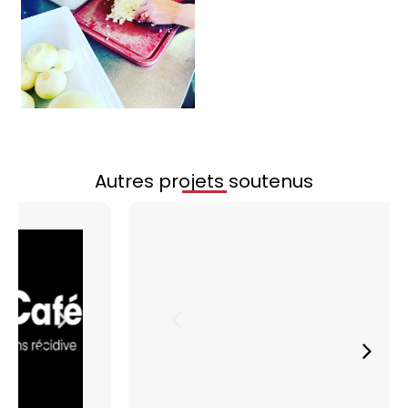
4. LA NOURRITURE
La distribution de l’année 2020, représente au total plus
de 9 tonnes de produits alimentaires, pour un coût
annuel d’environ CHF 54.000.- Les ingrédients utilisés
sont presque exclusivement de saison, biologiques et
locaux.
L’approvisionnement a été fait à travers différents
partenaires locaux. Agriculteurs, fournisseurs de produits
Autres projets soutenus
alimentaires et différentes entreprises Genevoises.
5. UNE EQUIPE
Le combat de la Fondation Mater, ce n’est pas
uniquement dans les cuisines qu’il se joue.
C’est plus de 2000 heures de travail de personnes ayant
donné de leurs temps pour nous : collecteurs de fonds,
gestionnaires de communauté, architectes, avocats,
vidéastes, concepteurs sonores, graphistes. A titre
d’exemple, le travail de notre équipe marketing
représente 312 heures.