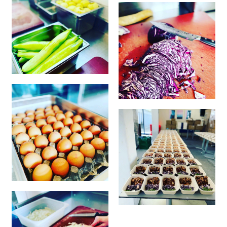
respectaient un équilibre alimentaire et s’assurer d’un
apport nutritif suffisant.
3. PAS UNE MAIS DES MISSIONS
Servir
des repas complets et équilibrés aux
personnes en situation de précarité ou
d’exclusion, en coordination avec les autres
organisations humanitaires genevoises.
Recevoir,
avec dignité, et offrir un moment de
repos et de bien-être aux personnes dans le
besoin.
Développer
des programmes nutritionnels à
partager avec les organisations impliquées dans
la lutte contre la faim.
Éviter
le gaspillage et utiliser le surplus et des
excédents des producteurs et des détaillants.
Offrir
une formation professionnelle, par une
brigade de chefs reconnus, destinée à la jeune
génération de chefs et aux personnes dans le
besoin.