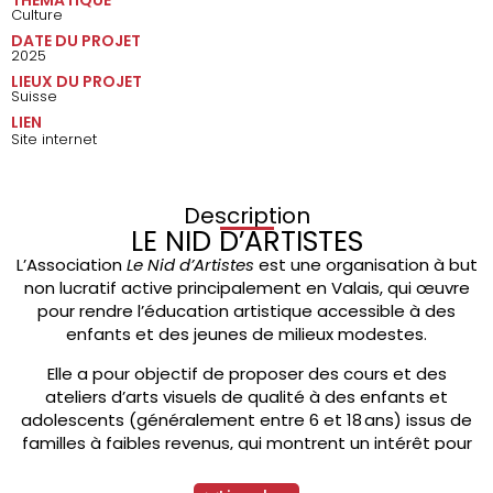
Culture
DATE DU PROJET
2025
LIEUX DU PROJET
Suisse
LIEN
Site internet
Description
LE NID D’ARTISTES
L’Association
Le Nid d’Artistes
est une organisation à but
non lucratif active principalement en Valais, qui œuvre
pour rendre l’éducation artistique accessible à des
enfants et des jeunes de milieux modestes.
Elle a pour objectif de proposer des cours et des
ateliers d’arts visuels de qualité à des enfants et
adolescents (généralement entre 6 et 18 ans) issus de
familles à faibles revenus, qui montrent un intérêt pour
l’art mais n’ont pas les moyens financiers d’y accéder
autrement.