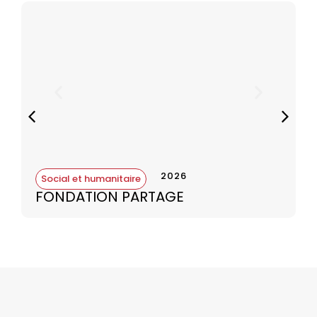
pour les arts mais ne peuvent se les offrir
financièrement.
Pour l’année 2025, le projet vise à prolonger le cursus
artistique d’un semestre pour les enfants déjà inscrits
et intégrer de nouveaux participants, à raison de 2
heures de cours par semaine. L’objectif est d’accueillir
environ 30 enfants d’ici juin 2025.
2026
Social et humanitaire
FONDATION PARTAGE