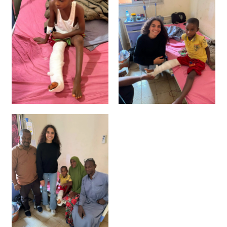
Soins prévus:
Consultations de médecine générale &
spécialisée:
La médecine générale est le premier
point d’entrée pour les patients, offrant une prise
en charge globale de leur santé. Quant à la
médecine spécialisée, elle se concentre sur des
domaines spécifiques tels que la gynécologie, la
médecine interne, lapédiatrie ou l’ophtalmologie
Chirurgie
: Contrairement à la chirurgie
traditionnelle pratiquée dans les hôpitaux, la
chirurgie communautaire peut se dérouler dans
des cliniques mobiles, des centres de santé
locaux ou encore des hôpitaux s’ils sont présents.
Cela permet ainsi d’atteindre les personnes qui
auraient difficilement accès aux soins chirurgicaux
en temps normal.
Laboratoire et pharmacie:
Le laboratoire et la
pharmacie jouent un rôle essentiel dans la
fourniture de soins médicaux aux populations
défavorisées grâce à la distribution de
médicaments et la mise à disposition d’analyses.